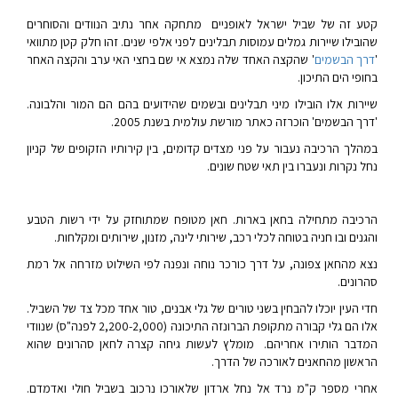
קטע זה של שביל ישראל לאופניים מתחקה אחר נתיב הנוודים והסוחרים
שהובילו שיירות גמלים עמוסות תבלינים לפני אלפי שנים. זהו חלק קטן מתוואי
'
דרך הבשמים
' שהקצה האחד שלה נמצא אי שם בחצי האי ערב והקצה האחר
בחופי הים התיכון.
שיירות אלו הובילו מיני תבלינים ובשמים שהידועים בהם הם המור והלבונה.
'דרך הבשמים' הוכרזה כאתר מורשת עולמית בשנת 2005.
במהלך הרכיבה נעבור על פני מצדים קדומים, בין קירותיו הזקופים של קניון
נחל נקרות ונעברו בין תאי שטח שונים.
הרכיבה מתחילה בחאן בארות. חאן מטופח שמתוחזק על ידי רשות הטבע
והגנים ובו חניה בטוחה לכלי רכב, שירותי לינה, מזנון, שירותים ומקלחות.
נצא מהחאן צפונה, על דרך כורכר נוחה ונפנה לפי השילוט מזרחה אל רמת
סהרונים.
חדי העין יוכלו להבחין בשני טורים של גלי אבנים, טור אחד מכל צד של השביל.
אלו הם גלי קבורה מתקופת הברונזה התיכונה (2,200-2,000 לפנה"ס) שנוודי
המדבר הותירו אחריהם. מומלץ לעשות גיחה קצרה לחאן סהרונים שהוא
הראשון מהחאנים לאורכה של הדרך.
אחרי מספר ק"מ נרד אל נחל ארדון שלאורכו נרכוב בשביל חולי ואדמדם.