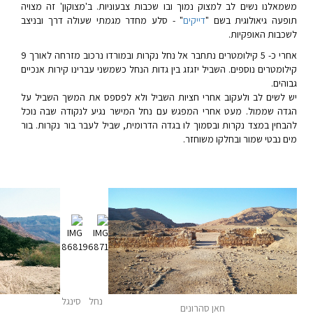
משמאלנו נשים לב למצוק נמוך ובו שכבות צבעוניות. ב'מצוקון' זה מצויה
תופעה גיאולוגית בשם "
דייקים
" - סלע מחדר מגמתי שעולה דרך ובניצב
לשכבות האופקיות.
אחרי כ- 5 קילומטרים נתחבר אל נחל נקרות ובמורדו נרכוב מזרחה לאורך 9
קילומטרים נוספים. השביל יזגזג בין גדות הנחל כשמשני עברינו קירות אנכיים
גבוהים.
יש לשים לב ולעקוב אחרי חציות השביל ולא לפספס את המשך השביל על
הגדה שממול. מעט אחרי המפגש עם נחל המישר נגיע לנקודה שבה נוכל
להבחין במצד נקרות ובסמוך לו בגדה הדרומית, שביל לעבר בור נקרות. בור
מים נבטי שמור ובחלקו משוחזר.
נחל
סינגל
חאן סהרונים