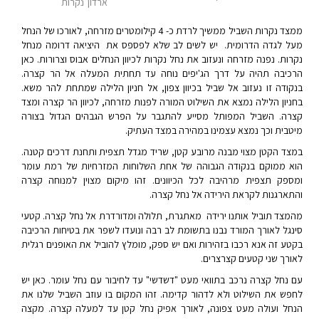
ארדון
נקרות
ממצד נקרות השביל ממשיך לרדת כ- 4 קילומטרים מזרחה, לאורכו של הנחל
מעל לגדה הדרומית. יש לשים לב שלא לפספס את היציאה דרומה מנחל
נקרות. נפנה מזרחה ונעזוב את נחל נקרות לכיוון הנחלים אבוס וצרורות. כאן
הרכיבה תהיה על דרך הג'יפים נוחה עד תחתית המעלה אל הר קצרה.
בנקודה זו נעזוב אל שביל בכיוון צפון, אל חניון הלילה שמתחת להר משא.
בחניון הלילה נמצא את השילוט המורה לפנות מזרחה, לכיוון הר קצרה ומצד
קצרה. השביל המפותל מסייע להתגבר על הפרש הגבהים הגדול בצורה
מיטבית וכך נמצא עצמינו במהירה במצד העתיק.
במצד הקטן מצוי מבנה מרובע קטן, שריד מגדל תצפית ותחנת דרכים קטנה.
הוא ממוקם בנקודה הגבוהה של אחת השלוחות המזרחיות של רמת עומר
ומספק תצפית מרהיבה לכל הכיוונים. זהו מיקום מצוין למנוחה קצרה
והתארגנות לקראת הירידה אל נחל קצרה.
מהמצד תוביל אותנו ירידה מאתגרת, תלולה ומדורדרת אל נחל קצרה. קטעי
סינגל לאורך המורד נבנו בתשומת לב רבה ונועדו לשפר את בטיחות הרכיבה
בקטע זה אנא רכבו בזהירות ואם יש ספק, מומלץ להוביל את האופנים רגלית
לאורך שני קטעים קצרצרים.
עם נחל קצרה נרכב בתוואי מעט "דשדשי" עד לחיבור עם נחל עומר. כאן יש
לחפש את השילוט ולא לדהור קדימה. זהו המקום בו עוזב השביל שלנו את
הנחל ועולה מעט צפונה, לאורך אפיק נחל קטן עד למעלה קצרה. מקצה