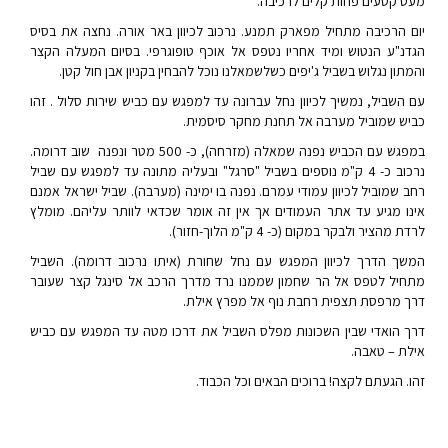
מעט קטעים פחות קלים לרכיבה.
יום הרכיבה מתחיל מפארק תמנע. נרכוב לכיוון באר אורה. נחצה את בסיס
הגדנ"ע הנטוש ומיד אחריו נטפס אל אוכף טופוגרפי. בסיום המעלה הקצר
והמתון נגלוש בשביל ג'יפים כשלשמאלנו נוכל להבחין בקניון אבן חול קטן.
עם השביל, נמשיך לכיוון נחל עברונה עד למפגש עם כביש שירות סלול . זהו
כביש שמוביל מערבה אל תחנת מחקר סיסמית.
במפגש עם הכביש נפנה שמאלה (מזרחה), כ- 500 מטר ונפנה שוב דרומה.
נרכוב כ- 4 ק"מ נוספים בשביל "סרגל" ובעליה מתונה עד למפגש עם שביל
רחב שמוביל לכיוון עמודי עמרם. נפנה בו ימינה (מערבה). שביל ישראל אמנם
אינו מגיע עד אתר העמודים אך אין זה אומר שכדאי לוותר עליהם. מומלץ
לרדת מהציר ולבקר במקום (כ- 4 ק"מ הלוך-חזור).
המשך הדרך לכיוון המפגש עם נחל שחורת (איתו נרכוב דרומה). השביל
מתחיל לטפס אל הר שחמון שממנו נרד מדרך הרכב אל סינגל קצר שעובר
דרך מרפסת תצפית רחבת נוף אל מפרץ אילת.
דרך הואדי שבין השכונות מפלס השביל את דרכו מטה עד המפגש עם כביש
אילת – טאבה.
זהו. הגעתם לקצה! ברוכים הבאים וכל הכבוד.