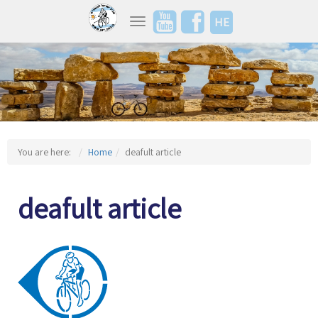
HE
Toggle navigation
You are here:
Home
deafult article
deafult article