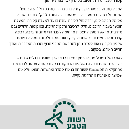
קטורה לעבר נקודת הסיום, בפונדק לצד צומת שיזפון.
השביל מתחיל בכניסה לקיבוץ יהל ברכיבה דרומה בסינגל "הבולבוסים"
המתפתל בגבעות ממערב לכביש הערבה. לאחר כ-13 ק"מ נפרד השביל
מסינגל הבולבוסים, יורד לנחל קטורה ועולה בו עד למעלה קטורה. המעלה
הוכשר בעבור הרוכבים, חלקו לרכיבה וחלקו להליכה, ובמקומות תלולים נבנו
מדרגות. מראש המעלה תצפית מרשימה לעבר הרי אדום והערבה. רכיבה
קצרה וקלה משם תביא אותנו לקיבוץ נאות סמדר ולסיום המסלול בצומת
שיזפון. בקיבוץ נאות סמדר ניתן להתרשם ממבני הבוץ והבניה המדברית ואורך
החיים האורגני במקום .
לאורכו של השביל ניתן להבחין במאות כדורי אבן פחוסים בגדלים שונים –
בולבוסים - שהם תופעה גאולוגית מרתקת. בבקעת קטורה אפשר להתרשם
מהחקלאות המשגשגת שפותחה בנאות סמדר ומהשדות הפוטו-וולטאים
שמייצרים אנרגיה מתחדשת נקייה.